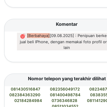
Komentar
[Berbahaya]
[09.08.2025] : Penipuan berk
jual beli IPhone, dengan memakai foto profil o
lain
Nomor telepon yang terakhir dilihat
081430516847
082356049172
0823487
082384363290
081400498784
083835
02184284984
0736346828
08114129
08511034552