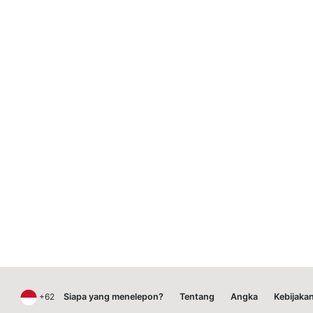
+62
Siapa yang menelepon?
Tentang
Angka
Kebijakan