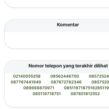
Komentar
Nomor telepon yang terakhir dilihat
02140055258
08562446700
0857252
087767441949
087872762346
085752
089668870971
085119718751628511
085119718751
087851812552