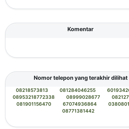
Komentar
Nomor telepon yang terakhir dilihat
08218573813
081284046255
6019342
08953218772338
08999028677
08212
081901156470
67074936864
0380801
08771381442