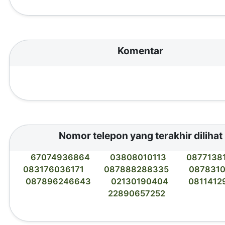
Komentar
Nomor telepon yang terakhir dilihat
67074936864
03808010113
0877138
083176036171
087888288335
0878310
087896246643
02130190404
0811412
22890657252