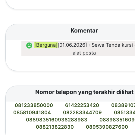
Komentar
[Berguna]
[01.06.2026] : Sewa Tenda kursi
alat pesta
Nomor telepon yang terakhir dilihat
081233850000
61422253420
0838910
085810941804
082283344709
085133
0889835160936288983
08898351609
088213822830
0895390827600