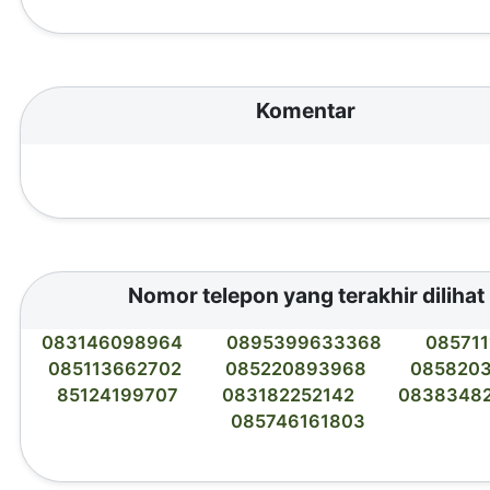
Komentar
Nomor telepon yang terakhir dilihat
083146098964
0895399633368
085711
085113662702
085220893968
085820
85124199707
083182252142
0838348
085746161803