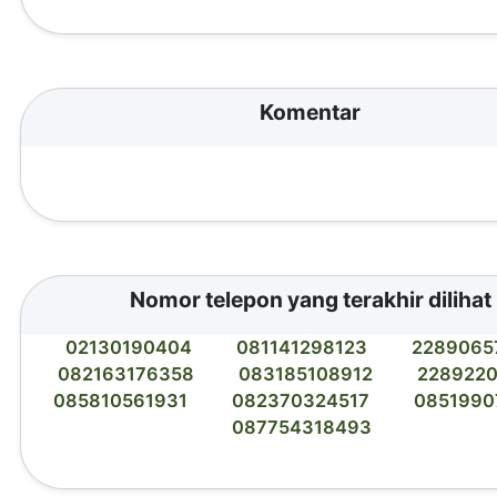
Komentar
Nomor telepon yang terakhir dilihat
02130190404
081141298123
2289065
082163176358
083185108912
228922
085810561931
082370324517
0851990
087754318493