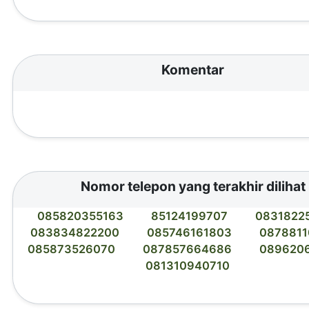
Komentar
Nomor telepon yang terakhir dilihat
085820355163
85124199707
0831822
083834822200
085746161803
087881
085873526070
087857664686
089620
081310940710