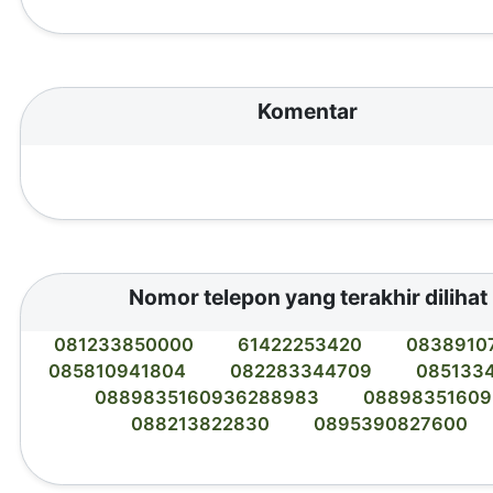
Komentar
Nomor telepon yang terakhir dilihat
081233850000
61422253420
0838910
085810941804
082283344709
085133
0889835160936288983
08898351609
088213822830
0895390827600