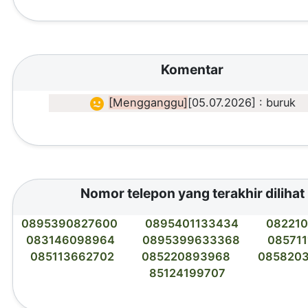
Komentar
[Mengganggu]
[05.07.2026] : buruk
Nomor telepon yang terakhir dilihat
0895390827600
0895401133434
08221
083146098964
0895399633368
085711
085113662702
085220893968
085820
85124199707