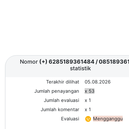
Nomor
(+) 6285189361484
/
08518936
statistik
Terakhir dilihat
05.08.2026
Jumlah penayangan
x 53
Jumlah evaluasi
x 1
Jumlah komentar
x 1
Evaluasi
Mengganggu