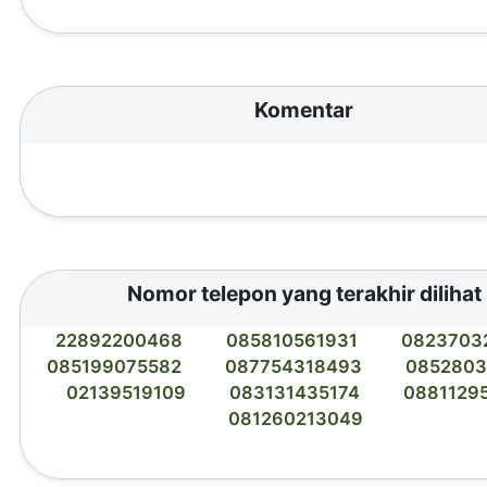
Komentar
Nomor telepon yang terakhir dilihat
22892200468
085810561931
0823703
085199075582
087754318493
085280
02139519109
083131435174
0881129
081260213049