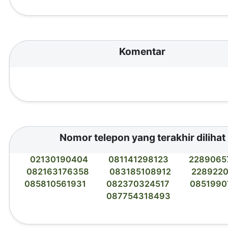
Komentar
Nomor telepon yang terakhir dilihat
02130190404
081141298123
2289065
082163176358
083185108912
228922
085810561931
082370324517
0851990
087754318493