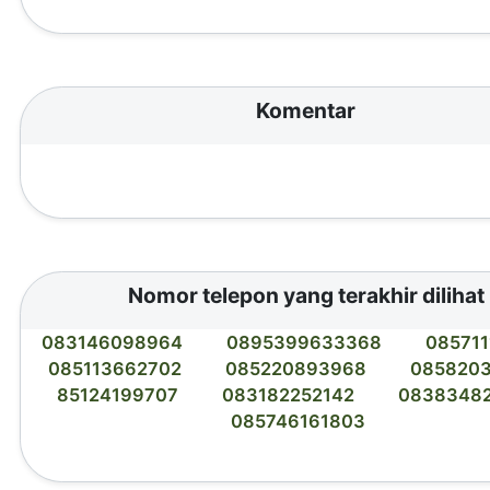
Komentar
Nomor telepon yang terakhir dilihat
083146098964
0895399633368
085711
085113662702
085220893968
085820
85124199707
083182252142
0838348
085746161803