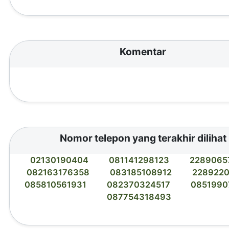
Komentar
Nomor telepon yang terakhir dilihat
02130190404
081141298123
2289065
082163176358
083185108912
228922
085810561931
082370324517
0851990
087754318493