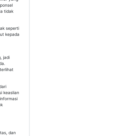
 ponsel
a tidak
k seperti
but kepada
 jadi
da.
erlihat
dari
i keaslian
informasi
uk
tas, dan