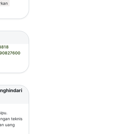
rkan
3818
90827600
enghindari
ipu.
ungan teknis
an uang