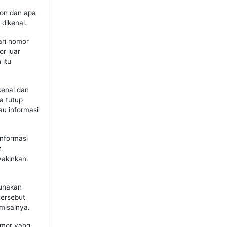
pon dan apa
dikenal.
ari nomor
r luar
 itu
kenal dan
a tutup
au informasi
nformasi
h
yakinkan.
gunakan
tersebut
misalnya.
omor yang