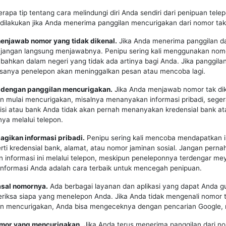
erapa tip tentang cara melindungi diri Anda sendiri dari penipuan tele
dilakukan jika Anda menerima panggilan mencurigakan dari nomor tak 
menjawab nomor yang tidak dikenal.
Jika Anda menerima panggilan d
, jangan langsung menjawabnya. Penipu sering kali menggunakan nomo
 bahkan dalam negeri yang tidak ada artinya bagi Anda. Jika panggilan
asanya penelepon akan meninggalkan pesan atau mencoba lagi.
ti dengan panggilan mencurigakan.
Jika Anda menjawab nomor tak di
 mulai mencurigakan, misalnya menanyakan informasi pribadi, seger
lisi atau bank Anda tidak akan pernah menanyakan kredensial bank at
nnya melalui telepon.
agikan informasi pribadi.
Penipu sering kali mencoba mendapatkan i
erti kredensial bank, alamat, atau nomor jaminan sosial. Jangan perna
informasi ini melalui telepon, meskipun peneleponnya terdengar me
informasi Anda adalah cara terbaik untuk mencegah penipuan.
asal nomornya.
Ada berbagai layanan dan aplikasi yang dapat Anda 
riksa siapa yang menelepon Anda. Jika Anda tidak mengenali nomor 
an mencurigakan, Anda bisa mengeceknya dengan pencarian Google, 
nomor yang mencurigakan.
Jika Anda terus menerima panggilan dari n