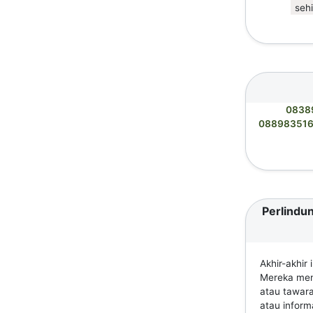
seh
0838
08898351
Perlindun
Akhir-akhir
Mereka meng
atau tawar
atau informa