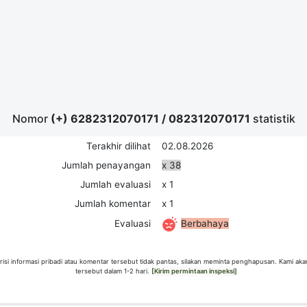
Nomor
(+) 6282312070171
/
082312070171
statistik
Terakhir dilihat
02.08.2026
Jumlah penayangan
x 38
Jumlah evaluasi
x 1
Jumlah komentar
x 1
Berbahaya
Evaluasi
risi informasi pribadi atau komentar tersebut tidak pantas, silakan meminta penghapusan. Kami ak
tersebut dalam 1-2 hari.
[Kirim permintaan inspeksi]