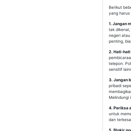
Berikut beb
yang harus 
1. Jangan 
tak dikenal
negeri atau
penting, bi
2. Hati-ha
pembicaraan
telepon. Po
sensitif lai
3. Jangan b
pribadi sep
membagikan 
Melindungi 
4. Periksa 
untuk meme
dan terkes
5. Blokir 