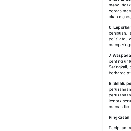
mencurigaka
cerdas memi
akan digang
6. Laporka
penipuan, 
polisi atau
memperingat
7. Waspada
penting unt
Seringkali,
berharga at
8. Selalu p
perusahaan 
perusahaan
kontak per
memastikan 
Ringkasan
Penipuan me