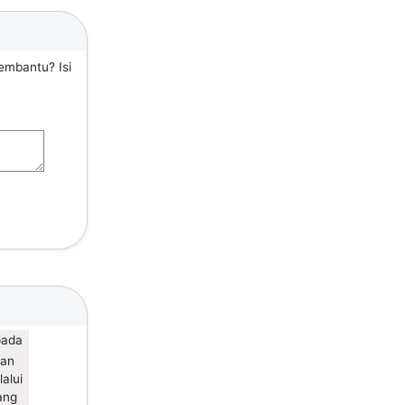
embantu? Isi
pada
gan
alui
ang