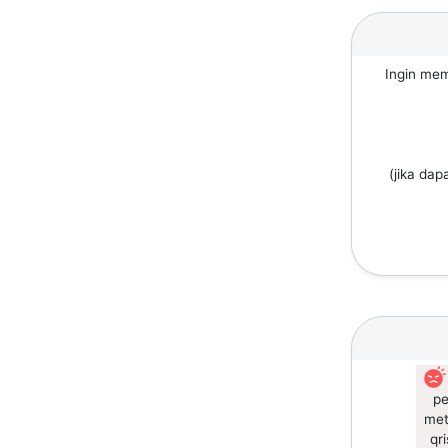
Ingin mem
(jika dap
pe
met
qr