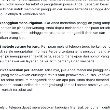
n, blokir nomor tersebut di pengaturan ponsel Anda. Sebagian besar
liki opsi untuk memblokir panggilan dari nomor tertentu sehingga And
gu olehnya di kemudian hari.
n panggilan mencurigakan.
Jika Anda menerima panggilan yang tampa
laporkan ke pihak berwenang. Anda dapat melaporkan penipuan terse
 otoritas konsumen sehingga mereka dapat mengambil tindakan dan
kan orang lain.
i metode curang terbaru.
Penipuan melalui telepon terus berkembang,
uk selalu mengetahui informasi terbaru tentang jenis penipuan yang a
 penipu menggunakan teknik baru, seperti menelepon dari nomor yang t
au menawarkan layanan palsu. Ikuti beritanya dan waspada.
eriksa keaslian perusahaan.
Misalnya, jika Anda menerima panggilan 
yang menawarkan dukungan teknis atau penawaran khusus, verifikas
 tersebut sebelum mengambil tindakan apa pun. Anda dapat mencari 
usahaan secara online dan menghubungi kembali nomor resminya unt
kontak tersebut asli.
lalui telepon dapat menyebabkan kerugian finansial, pencurian identi