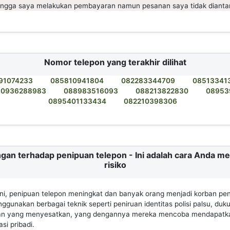
ingga saya melakukan pembayaran namun pesanan saya tidak dianta
Nomor telepon yang terakhir dilihat
91074233
085810941804
082283344709
08513341
60936288983
088983516093
088213822830
08953
0895401133434
082210398306
gan terhadap penipuan telepon - Ini adalah cara Anda m
risiko
 ini, penipuan telepon meningkat dan banyak orang menjadi korban pen
gunakan berbagai teknik seperti peniruan identitas polisi palsu, duk
an yang menyesatkan, yang dengannya mereka mencoba mendapatk
si pribadi.