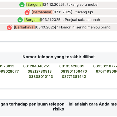
[Berguna]
[24.12.2025] : tukang sofa mebel
[Berbahaya]
[07.11.2025] : tukang tipi
[Berguna]
[03.11.2025] : Penjual sofa amanah
[Berbahaya]
[08.10.2025] : Nomor ini sering menipu orang
Nomor telepon yang terakhir dilihat
8573813
081284046255
60193426689
0895321877
999028677
08212780913
081901156470
670749368
03808010113
08771381442
gan terhadap penipuan telepon - Ini adalah cara Anda m
risiko