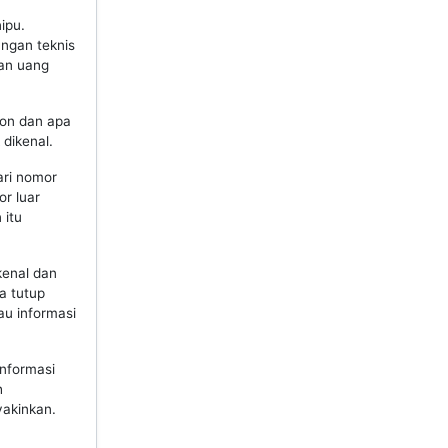
ipu.
ungan teknis
an uang
pon dan apa
dikenal.
ari nomor
r luar
 itu
kenal dan
a tutup
au informasi
nformasi
h
yakinkan.