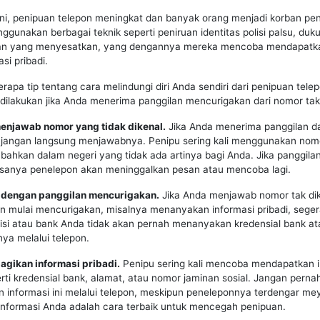
 ini, penipuan telepon meningkat dan banyak orang menjadi korban pen
gunakan berbagai teknik seperti peniruan identitas polisi palsu, duk
an yang menyesatkan, yang dengannya mereka mencoba mendapatk
si pribadi.
erapa tip tentang cara melindungi diri Anda sendiri dari penipuan tele
dilakukan jika Anda menerima panggilan mencurigakan dari nomor tak 
menjawab nomor yang tidak dikenal.
Jika Anda menerima panggilan d
, jangan langsung menjawabnya. Penipu sering kali menggunakan nomo
 bahkan dalam negeri yang tidak ada artinya bagi Anda. Jika panggilan
asanya penelepon akan meninggalkan pesan atau mencoba lagi.
ti dengan panggilan mencurigakan.
Jika Anda menjawab nomor tak di
 mulai mencurigakan, misalnya menanyakan informasi pribadi, seger
lisi atau bank Anda tidak akan pernah menanyakan kredensial bank at
nnya melalui telepon.
agikan informasi pribadi.
Penipu sering kali mencoba mendapatkan i
erti kredensial bank, alamat, atau nomor jaminan sosial. Jangan perna
informasi ini melalui telepon, meskipun peneleponnya terdengar me
informasi Anda adalah cara terbaik untuk mencegah penipuan.