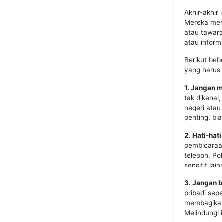
Akhir-akhir
Mereka meng
atau tawar
atau informa
Berikut beb
yang harus 
1. Jangan 
tak dikenal
negeri atau
penting, bi
2. Hati-ha
pembicaraan
telepon. Po
sensitif lai
3. Jangan b
pribadi sep
membagikan 
Melindungi 