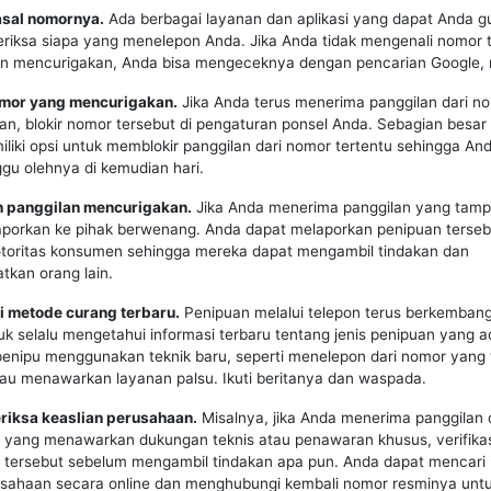
asal nomornya.
Ada berbagai layanan dan aplikasi yang dapat Anda 
riksa siapa yang menelepon Anda. Jika Anda tidak mengenali nomor 
an mencurigakan, Anda bisa mengeceknya dengan pencarian Google, 
nomor yang mencurigakan.
Jika Anda terus menerima panggilan dari n
n, blokir nomor tersebut di pengaturan ponsel Anda. Sebagian besar
liki opsi untuk memblokir panggilan dari nomor tertentu sehingga And
gu olehnya di kemudian hari.
n panggilan mencurigakan.
Jika Anda menerima panggilan yang tampa
laporkan ke pihak berwenang. Anda dapat melaporkan penipuan terse
 otoritas konsumen sehingga mereka dapat mengambil tindakan dan
kan orang lain.
i metode curang terbaru.
Penipuan melalui telepon terus berkembang,
uk selalu mengetahui informasi terbaru tentang jenis penipuan yang a
 penipu menggunakan teknik baru, seperti menelepon dari nomor yang t
au menawarkan layanan palsu. Ikuti beritanya dan waspada.
eriksa keaslian perusahaan.
Misalnya, jika Anda menerima panggilan 
yang menawarkan dukungan teknis atau penawaran khusus, verifikas
 tersebut sebelum mengambil tindakan apa pun. Anda dapat mencari 
usahaan secara online dan menghubungi kembali nomor resminya unt