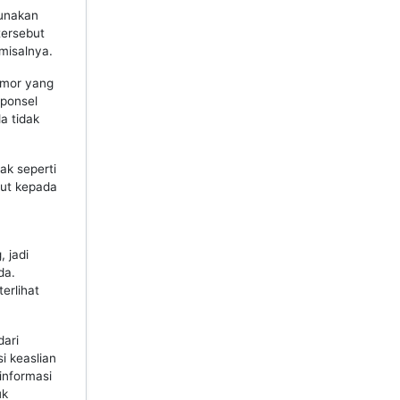
gunakan
tersebut
misalnya.
omor yang
 ponsel
a tidak
k seperti
but kepada
 jadi
da.
erlihat
dari
i keaslian
informasi
uk