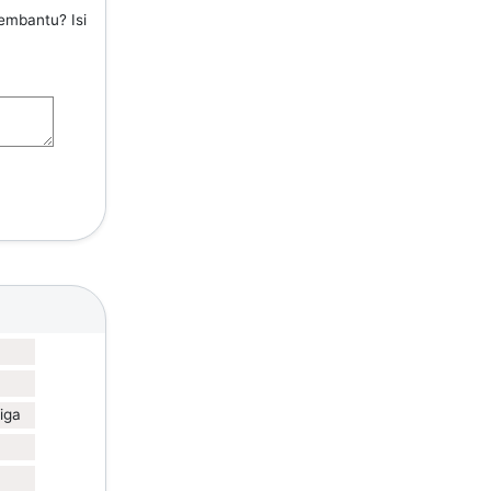
embantu? Isi
iga