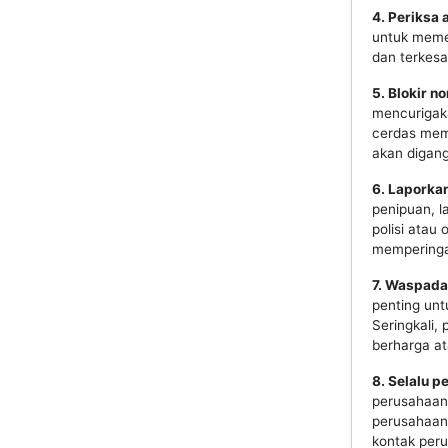
4. Periksa 
untuk meme
dan terkes
5. Blokir 
mencurigaka
cerdas memi
akan digang
6. Laporka
penipuan, 
polisi atau
memperingat
7. Waspada
penting unt
Seringkali,
berharga at
8. Selalu p
perusahaan 
perusahaan
kontak per