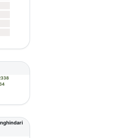
2338
64
enghindari