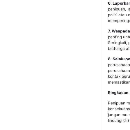
6. Laporka
penipuan, 
polisi atau
memperingat
7. Waspada
penting unt
Seringkali,
berharga at
8. Selalu p
perusahaan 
perusahaan
kontak per
memastikan 
Ringkasan
Penipuan me
konsekuensi
jangan memb
lindungi dir