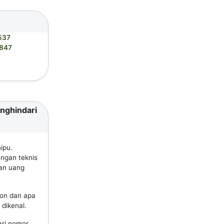
537
847
enghindari
ipu.
ungan teknis
an uang
pon dan apa
dikenal.
ari nomor