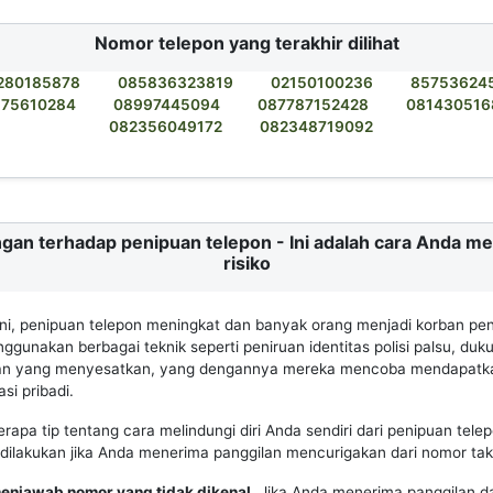
Nomor telepon yang terakhir dilihat
280185878
085836323819
02150100236
85753624
175610284
08997445094
087787152428
081430516
082356049172
082348719092
gan terhadap penipuan telepon - Ini adalah cara Anda m
risiko
 ini, penipuan telepon meningkat dan banyak orang menjadi korban pen
gunakan berbagai teknik seperti peniruan identitas polisi palsu, duk
an yang menyesatkan, yang dengannya mereka mencoba mendapatk
si pribadi.
erapa tip tentang cara melindungi diri Anda sendiri dari penipuan tele
dilakukan jika Anda menerima panggilan mencurigakan dari nomor tak 
menjawab nomor yang tidak dikenal.
Jika Anda menerima panggilan d