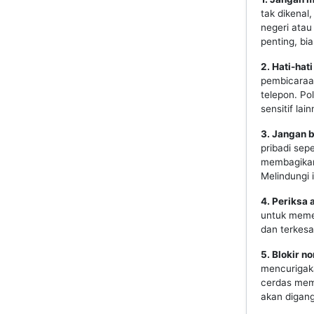
tak dikenal
negeri atau
penting, bi
2. Hati-ha
pembicaraan
telepon. Po
sensitif lai
3. Jangan b
pribadi sep
membagikan 
Melindungi 
4. Periksa 
untuk meme
dan terkes
5. Blokir 
mencurigaka
cerdas memi
akan digang