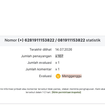
Nomor
(+) 6281911153822
/
081911153822
statistik
Terakhir dilihat
14.07.2026
Jumlah penayangan
x 107
Jumlah evaluasi
x 1
Jumlah komentar
x 1
Mengganggu
Evaluasi
risi informasi pribadi atau komentar tersebut tidak pantas, silakan meminta penghapusan. Kami ak
tersebut dalam 1-2 hari.
[Kirim permintaan inspeksi]