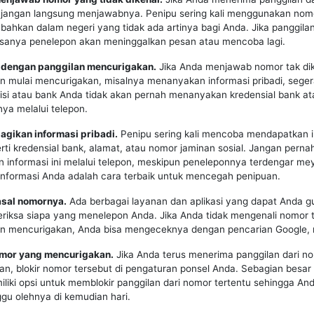
, jangan langsung menjawabnya. Penipu sering kali menggunakan nomo
 bahkan dalam negeri yang tidak ada artinya bagi Anda. Jika panggilan
asanya penelepon akan meninggalkan pesan atau mencoba lagi.
ti dengan panggilan mencurigakan.
Jika Anda menjawab nomor tak di
 mulai mencurigakan, misalnya menanyakan informasi pribadi, seger
lisi atau bank Anda tidak akan pernah menanyakan kredensial bank at
nnya melalui telepon.
agikan informasi pribadi.
Penipu sering kali mencoba mendapatkan i
erti kredensial bank, alamat, atau nomor jaminan sosial. Jangan perna
informasi ini melalui telepon, meskipun peneleponnya terdengar me
informasi Anda adalah cara terbaik untuk mencegah penipuan.
asal nomornya.
Ada berbagai layanan dan aplikasi yang dapat Anda 
riksa siapa yang menelepon Anda. Jika Anda tidak mengenali nomor 
an mencurigakan, Anda bisa mengeceknya dengan pencarian Google, 
nomor yang mencurigakan.
Jika Anda terus menerima panggilan dari n
n, blokir nomor tersebut di pengaturan ponsel Anda. Sebagian besar
liki opsi untuk memblokir panggilan dari nomor tertentu sehingga And
gu olehnya di kemudian hari.