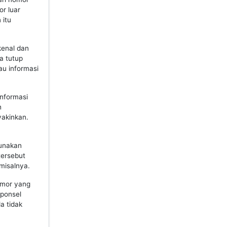
r luar
 itu
kenal dan
a tutup
au informasi
nformasi
h
yakinkan.
gunakan
tersebut
misalnya.
omor yang
 ponsel
a tidak