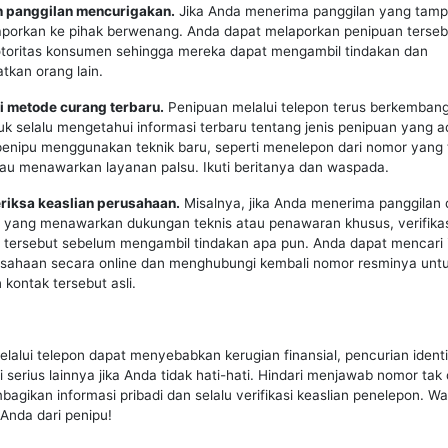
n panggilan mencurigakan.
Jika Anda menerima panggilan yang tampa
laporkan ke pihak berwenang. Anda dapat melaporkan penipuan terse
 otoritas konsumen sehingga mereka dapat mengambil tindakan dan
kan orang lain.
i metode curang terbaru.
Penipuan melalui telepon terus berkembang,
uk selalu mengetahui informasi terbaru tentang jenis penipuan yang a
 penipu menggunakan teknik baru, seperti menelepon dari nomor yang t
au menawarkan layanan palsu. Ikuti beritanya dan waspada.
eriksa keaslian perusahaan.
Misalnya, jika Anda menerima panggilan 
yang menawarkan dukungan teknis atau penawaran khusus, verifikas
 tersebut sebelum mengambil tindakan apa pun. Anda dapat mencari 
usahaan secara online dan menghubungi kembali nomor resminya unt
kontak tersebut asli.
lalui telepon dapat menyebabkan kerugian finansial, pencurian identi
 serius lainnya jika Anda tidak hati-hati. Hindari menjawab nomor tak 
agikan informasi pribadi dan selalu verifikasi keaslian penelepon. 
i Anda dari penipu!