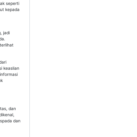
k seperti
but kepada
 jadi
da.
erlihat
dari
i keaslian
informasi
uk
tas, dan
dikenal,
Waspada dan