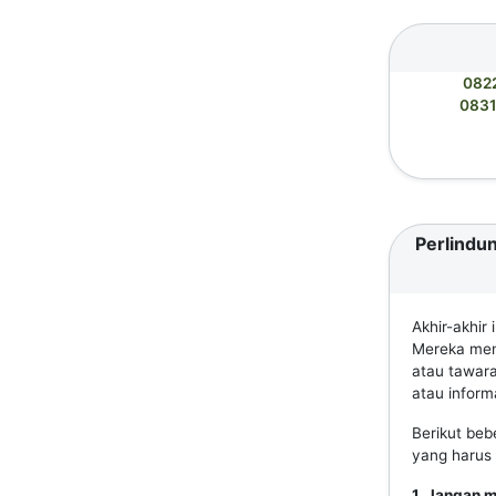
082
083
Perlindun
Akhir-akhir
Mereka meng
atau tawar
atau informa
Berikut beb
yang harus 
1. Jangan 