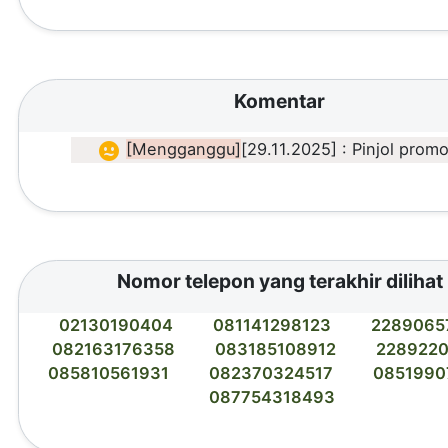
Komentar
[Mengganggu]
[29.11.2025] : Pinjol promo
Nomor telepon yang terakhir dilihat
02130190404
081141298123
2289065
082163176358
083185108912
228922
085810561931
082370324517
0851990
087754318493