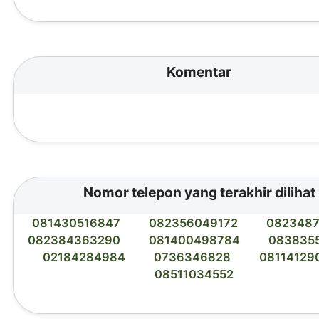
Komentar
Nomor telepon yang terakhir dilihat
081430516847
082356049172
0823487
082384363290
081400498784
083835
02184284984
0736346828
08114129
08511034552