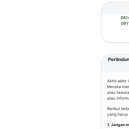
081
081
Perlindun
Akhir-akhir
Mereka meng
atau tawar
atau informa
Berikut beb
yang harus 
1. Jangan 