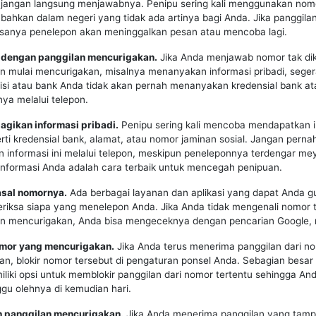
, jangan langsung menjawabnya. Penipu sering kali menggunakan nomo
 bahkan dalam negeri yang tidak ada artinya bagi Anda. Jika panggilan
asanya penelepon akan meninggalkan pesan atau mencoba lagi.
ti dengan panggilan mencurigakan.
Jika Anda menjawab nomor tak di
 mulai mencurigakan, misalnya menanyakan informasi pribadi, seger
lisi atau bank Anda tidak akan pernah menanyakan kredensial bank at
nnya melalui telepon.
agikan informasi pribadi.
Penipu sering kali mencoba mendapatkan i
erti kredensial bank, alamat, atau nomor jaminan sosial. Jangan perna
informasi ini melalui telepon, meskipun peneleponnya terdengar me
informasi Anda adalah cara terbaik untuk mencegah penipuan.
asal nomornya.
Ada berbagai layanan dan aplikasi yang dapat Anda 
riksa siapa yang menelepon Anda. Jika Anda tidak mengenali nomor 
an mencurigakan, Anda bisa mengeceknya dengan pencarian Google, 
nomor yang mencurigakan.
Jika Anda terus menerima panggilan dari n
n, blokir nomor tersebut di pengaturan ponsel Anda. Sebagian besar
liki opsi untuk memblokir panggilan dari nomor tertentu sehingga And
gu olehnya di kemudian hari.
n panggilan mencurigakan.
Jika Anda menerima panggilan yang tampa