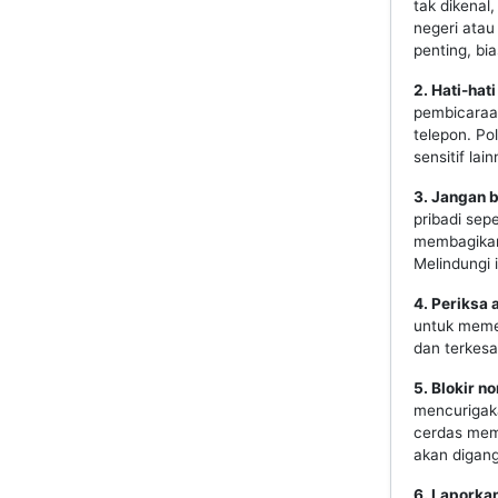
tak dikenal
negeri atau
penting, bi
2. Hati-ha
pembicaraan
telepon. Po
sensitif lai
3. Jangan b
pribadi sep
membagikan 
Melindungi 
4. Periksa 
untuk meme
dan terkes
5. Blokir 
mencurigaka
cerdas memi
akan digang
6. Laporka