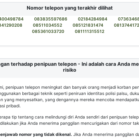
Nomor telepon yang terakhir dilihat
400498784
083835597686
02184284984
0736346
141290208
08511034552
085121831474
081374417
085361033720
081111315512
gan terhadap penipuan telepon - Ini adalah cara Anda m
risiko
 ini, penipuan telepon meningkat dan banyak orang menjadi korban pen
gunakan berbagai teknik seperti peniruan identitas polisi palsu, duk
an yang menyesatkan, yang dengannya mereka mencoba mendapatk
si pribadi.
erapa tip tentang cara melindungi diri Anda sendiri dari penipuan tele
dilakukan jika Anda menerima panggilan mencurigakan dari nomor tak 
menjawab nomor yang tidak dikenal.
Jika Anda menerima panggilan d