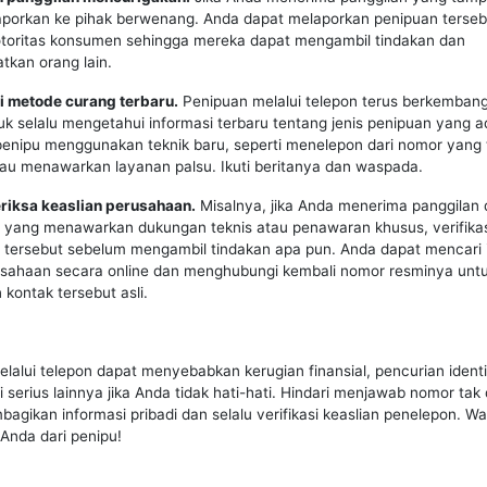
laporkan ke pihak berwenang. Anda dapat melaporkan penipuan terse
 otoritas konsumen sehingga mereka dapat mengambil tindakan dan
kan orang lain.
i metode curang terbaru.
Penipuan melalui telepon terus berkembang,
uk selalu mengetahui informasi terbaru tentang jenis penipuan yang a
 penipu menggunakan teknik baru, seperti menelepon dari nomor yang t
au menawarkan layanan palsu. Ikuti beritanya dan waspada.
eriksa keaslian perusahaan.
Misalnya, jika Anda menerima panggilan 
yang menawarkan dukungan teknis atau penawaran khusus, verifikas
 tersebut sebelum mengambil tindakan apa pun. Anda dapat mencari 
usahaan secara online dan menghubungi kembali nomor resminya unt
kontak tersebut asli.
lalui telepon dapat menyebabkan kerugian finansial, pencurian identi
 serius lainnya jika Anda tidak hati-hati. Hindari menjawab nomor tak 
agikan informasi pribadi dan selalu verifikasi keaslian penelepon. 
i Anda dari penipu!