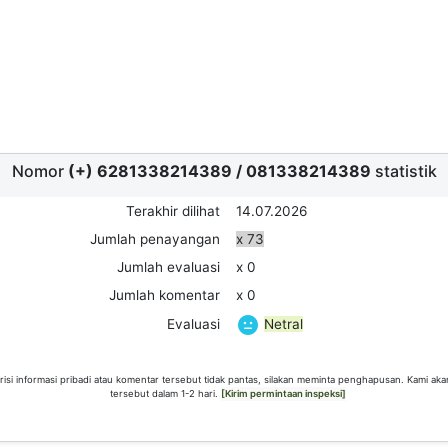
Nomor
(+) 6281338214389
/
081338214389
statistik
Terakhir dilihat
14.07.2026
Jumlah penayangan
x 73
Jumlah evaluasi
x 0
Jumlah komentar
x 0
Netral
Evaluasi
risi informasi pribadi atau komentar tersebut tidak pantas, silakan meminta penghapusan. Kami ak
tersebut dalam 1-2 hari.
[Kirim permintaan inspeksi]