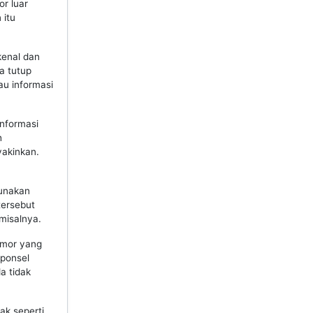
r luar
 itu
kenal dan
a tutup
au informasi
nformasi
h
yakinkan.
gunakan
tersebut
misalnya.
omor yang
 ponsel
a tidak
k seperti