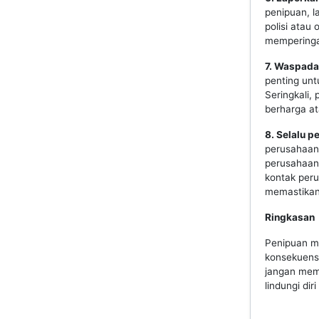
penipuan, 
polisi atau
memperingat
7. Waspada
penting unt
Seringkali,
berharga at
8. Selalu p
perusahaan 
perusahaan
kontak per
memastikan 
Ringkasan
Penipuan me
konsekuensi
jangan memb
lindungi dir