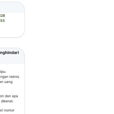
828
255
enghindari
ipu.
ungan teknis
an uang
pon dan apa
dikenal.
ari nomor