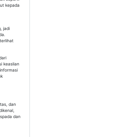
but kepada
 jadi
da.
erlihat
dari
i keaslian
informasi
uk
tas, dan
dikenal,
Waspada dan