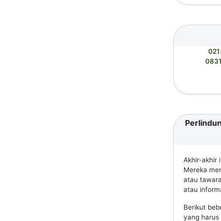
021
083
Perlindun
Akhir-akhir
Mereka meng
atau tawar
atau informa
Berikut beb
yang harus 