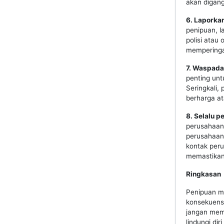
akan digang
6. Laporka
penipuan, 
polisi atau
memperingat
7. Waspada
penting unt
Seringkali,
berharga at
8. Selalu p
perusahaan 
perusahaan
kontak per
memastikan 
Ringkasan
Penipuan me
konsekuensi
jangan memb
lindungi dir