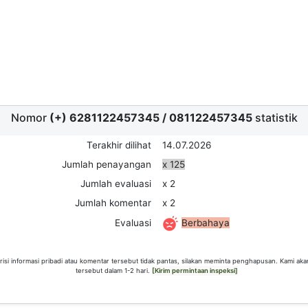
Nomor
(+) 6281122457345
/
081122457345
statistik
Terakhir dilihat
14.07.2026
Jumlah penayangan
x 125
Jumlah evaluasi
x 2
Jumlah komentar
x 2
Berbahaya
Evaluasi
risi informasi pribadi atau komentar tersebut tidak pantas, silakan meminta penghapusan. Kami ak
tersebut dalam 1-2 hari.
[Kirim permintaan inspeksi]