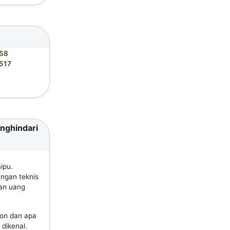
58
517
enghindari
ipu.
ungan teknis
an uang
pon dan apa
dikenal.