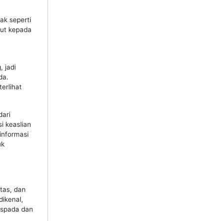
k seperti
but kepada
 jadi
da.
erlihat
dari
i keaslian
informasi
uk
tas, dan
dikenal,
Waspada dan