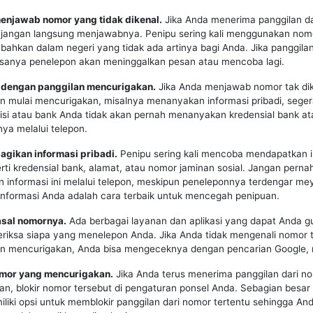
menjawab nomor yang tidak dikenal.
Jika Anda menerima panggilan d
, jangan langsung menjawabnya. Penipu sering kali menggunakan nomo
 bahkan dalam negeri yang tidak ada artinya bagi Anda. Jika panggilan
asanya penelepon akan meninggalkan pesan atau mencoba lagi.
ti dengan panggilan mencurigakan.
Jika Anda menjawab nomor tak di
 mulai mencurigakan, misalnya menanyakan informasi pribadi, seger
lisi atau bank Anda tidak akan pernah menanyakan kredensial bank at
nnya melalui telepon.
agikan informasi pribadi.
Penipu sering kali mencoba mendapatkan i
erti kredensial bank, alamat, atau nomor jaminan sosial. Jangan perna
informasi ini melalui telepon, meskipun peneleponnya terdengar me
informasi Anda adalah cara terbaik untuk mencegah penipuan.
asal nomornya.
Ada berbagai layanan dan aplikasi yang dapat Anda 
riksa siapa yang menelepon Anda. Jika Anda tidak mengenali nomor 
an mencurigakan, Anda bisa mengeceknya dengan pencarian Google, 
nomor yang mencurigakan.
Jika Anda terus menerima panggilan dari n
n, blokir nomor tersebut di pengaturan ponsel Anda. Sebagian besar
liki opsi untuk memblokir panggilan dari nomor tertentu sehingga And