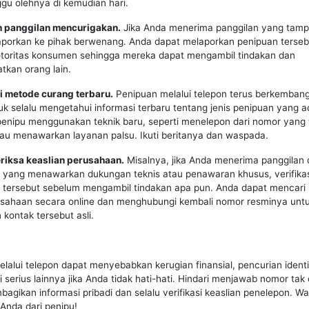
gu olehnya di kemudian hari.
n panggilan mencurigakan.
Jika Anda menerima panggilan yang tampa
laporkan ke pihak berwenang. Anda dapat melaporkan penipuan terse
 otoritas konsumen sehingga mereka dapat mengambil tindakan dan
kan orang lain.
i metode curang terbaru.
Penipuan melalui telepon terus berkembang,
uk selalu mengetahui informasi terbaru tentang jenis penipuan yang a
 penipu menggunakan teknik baru, seperti menelepon dari nomor yang t
au menawarkan layanan palsu. Ikuti beritanya dan waspada.
eriksa keaslian perusahaan.
Misalnya, jika Anda menerima panggilan 
yang menawarkan dukungan teknis atau penawaran khusus, verifikas
 tersebut sebelum mengambil tindakan apa pun. Anda dapat mencari 
usahaan secara online dan menghubungi kembali nomor resminya unt
kontak tersebut asli.
lalui telepon dapat menyebabkan kerugian finansial, pencurian identi
 serius lainnya jika Anda tidak hati-hati. Hindari menjawab nomor tak 
agikan informasi pribadi dan selalu verifikasi keaslian penelepon. 
i Anda dari penipu!