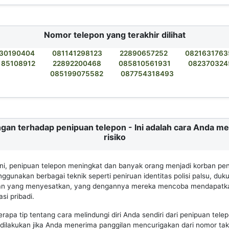
Nomor telepon yang terakhir dilihat
30190404
081141298123
22890657252
0821631763
185108912
22892200468
085810561931
082370324
085199075582
087754318493
gan terhadap penipuan telepon - Ini adalah cara Anda m
risiko
 ini, penipuan telepon meningkat dan banyak orang menjadi korban pen
gunakan berbagai teknik seperti peniruan identitas polisi palsu, duk
an yang menyesatkan, yang dengannya mereka mencoba mendapatk
si pribadi.
erapa tip tentang cara melindungi diri Anda sendiri dari penipuan tele
dilakukan jika Anda menerima panggilan mencurigakan dari nomor tak 