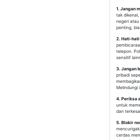
1. Jangan 
tak dikenal
negeri atau
penting, bi
2. Hati-ha
pembicaraan
telepon. Po
sensitif lai
3. Jangan b
pribadi sep
membagikan 
Melindungi 
4. Periksa 
untuk meme
dan terkes
5. Blokir 
mencurigaka
cerdas memi